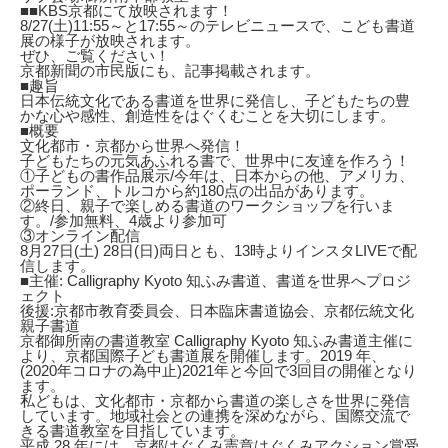
■■KBS京都にて放映されます！
8/27(土)11:55～と17:55～のテレビニュースで、こども書道
展の様子が放映されます。
ぜひ、ご覧ください！
京都新聞の市民版にも、記事掲載されます。
■趣旨
日本伝統文化である書道を世界に発信し、子どもたちの豊
かな心や感性、創造性をはぐくむことを大切にします。
■概要
文化都市・京都から世界へ発信！
子どもたちの元気あふれる書で、世界中に友達を作ろう！
①子どもの書作品展示/今年は、日本からの他、アメリカ、
ポーランド、トルコから約180点の出品があります。
②終日、親子で楽しめる書道のワークショップを行いま
す。/参加無料、4歳より参加可
③オンライン配信
8月27日(土) 28日(日)両日とも、13時よりインスタLIVEで配
信します。
■主催: Calligraphy Kyoto 知ふみ書道、書道を世界へプロジ
ェクト
後援:京都市教育委員会、日本臨床書道協会、京都伝統文化
親子書道
京都御所南の書道教室 Calligraphy Kyoto 知ふみ書道主催に
より、京都国際子ども書道展を開催します。2019 年、
(2020年コロナの為中止)2021年と今回で3回目の開催となり
ます。
私どもは、文化都市・京都から書道の楽しさを世界に発信
しています。地域社会との連携を深めながら、国際交流で
きる書道教室を目指しています。
平成 28 年には、京都はぐくみ憲章はぐくみアクション賞受