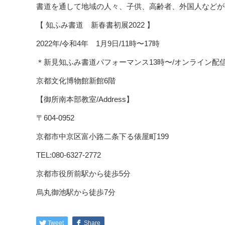
書道を通して地域の人々、子供、高齢者、外国人などが
【 知ふみ書道 新春書初展2022 】
2022年/令和4年 1月9日/11時〜17時
＊新見知ふみ書道パフォーマンス13時〜/オンライン配
京都文化博物館新館6階
【御所南本部教室/Address】
〒604-0952
京都市中京区富小路二条下る俵屋町199
TEL:080-6327-2772
京都市役所前駅から徒歩5分
烏丸御池駅から徒歩7分
Tweet
Share